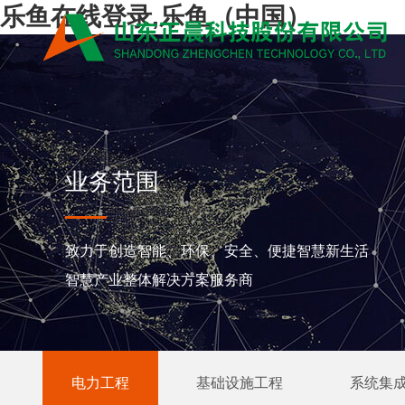
乐鱼在线登录,乐鱼（中国）
业务范围
致力于创造智能、环保、安全、便捷智慧新生活
智慧产业整体解决方案服务商
电力工程
基础设施工程
系统集