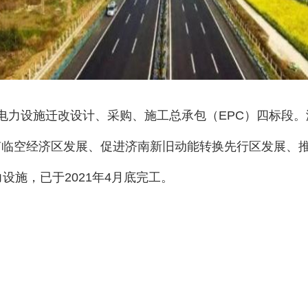
程电力设施迁改设计、采购、施工总承包（EPC）四标段。
南临空经济区发展、促进济南新旧动能转换先行区发展、
设施，已于2021年4月底完工。