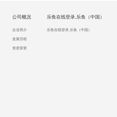
公司概况
乐鱼在线登录,乐鱼（中国）
企业简介
乐鱼在线登录,乐鱼（中国）
发展历程
资质荣誉