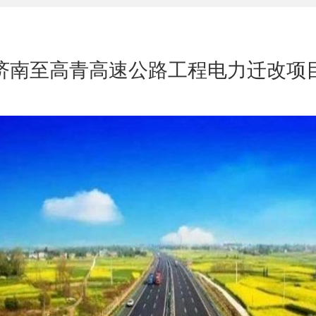
济南至高青高速公路工程电力迁改项