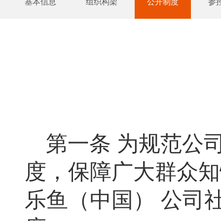
基本信息
组织构架
公开制度
参
第一条
为规范公
度，保障广大群众知
乐鱼（中国） 公司