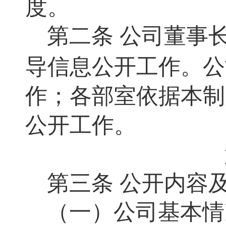
度。
第二条
公司董事
导信息公开工作。公
作；各部室依据本制
公开工作。
第三条
公开内容
（一）
公司基本情