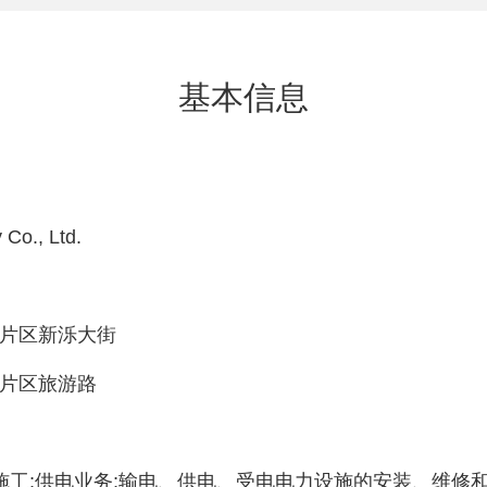
基本信息
Co., Ltd.
片区新泺大街
片区旅游路
施工;供电业务;输电、供电、受电电力设施的安装、维修