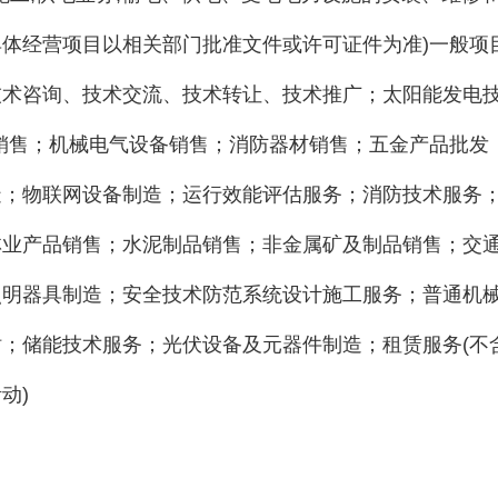
体经营项目以相关部门批准文件或许可证件为准)一般项目
术咨询、技术交流、技术转让、技术推广；太阳能发电技
销售；机械电气设备销售；消防器材销售；五金产品批发
造；物联网设备制造；运行效能评估服务；消防技术服务
林业产品销售；水泥制品销售；非金属矿及制品销售；交
照明器具制造；安全技术防范系统设计施工服务；普通机
；储能技术服务；光伏设备及元器件制造；租赁服务(不含
动)