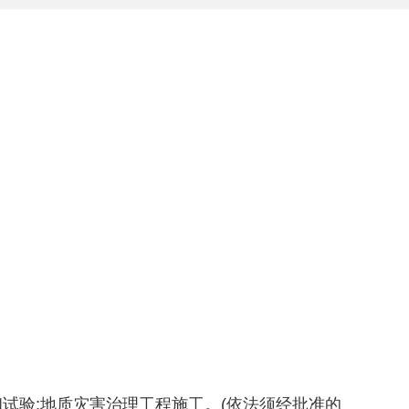
和试验;地质灾害治理工程施工。(依法须经批准的