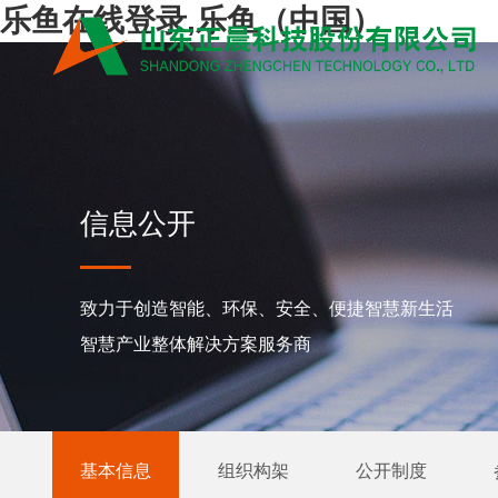
乐鱼在线登录,乐鱼（中国）
信息公开
致力于创造智能、环保、安全、便捷智慧新生活
智慧产业整体解决方案服务商
基本信息
组织构架
公开制度