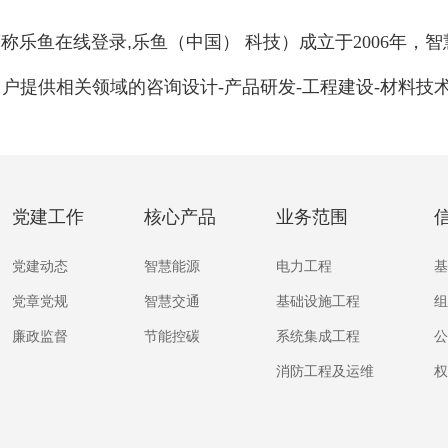
简称乐鱼在线登录,乐鱼（中国） 科技
）成立于
2006年
用户提供相关领域的咨询设计
-产品研发-工程建设-材料技
党建工作
核心产品
业务范围
党建动态
智慧能源
电力工程
基
党章党规
智慧交通
基础设施工程
组
廉政监督
节能控碳
系统集成工程
公
消防工程及运维
权