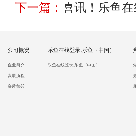
下一篇：
喜讯！乐鱼在线登录,乐
公司概况
乐鱼在线登录,乐鱼（中国）
企业简介
乐鱼在线登录,乐鱼（中国）
发展历程
资质荣誉