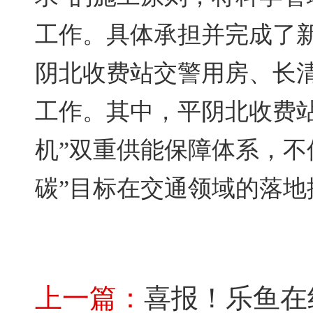
工作。具体承担并完成了
阴北收费站交警用房、长
工作。其中，平阴北收费站
机”双重供能保障体系，
不
碳”
目标在交通领域的落地
上一篇：
喜报！乐鱼在线登录,乐鱼（